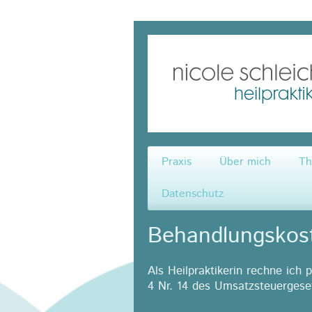
Naturheilpraxis Nicole Schlei
Praxis
Über mich
Th
Datenschutz
Behandlungskos
Als Heilpraktikerin rechne ich 
4 Nr. 14 des Umsatzsteuergeset