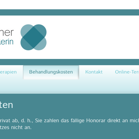
cher - Heilpraktikerin - Aachen Laurensberg
erapien
Behandlungskosten
Kontakt
Online-Te
ten
privat ab, d. h., Sie zahlen das fällige Honorar direkt an mi
zes nicht an.